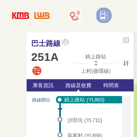
巴士路線
251A
錦上路站
上村(循環線)
乘客資訊
路線及收費
時間表
錦上路站 (YL863)
路線開出
沙田坑 (YL711)
吳家村 (YL656)