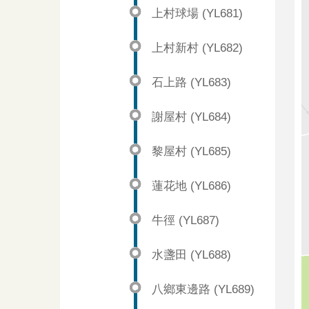
上村球場 (YL681)
上村新村 (YL682)
石上路 (YL683)
謝屋村 (YL684)
黎屋村 (YL685)
蓮花地 (YL686)
牛徑 (YL687)
水盞田 (YL688)
八鄉東邊路 (YL689)