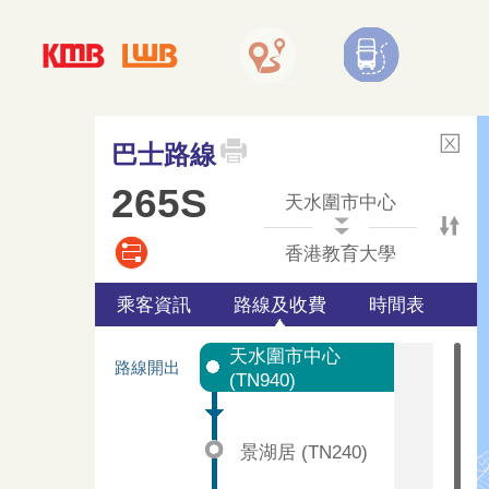
巴士路線
265S
天水圍市中心
香港教育大學
乘客資訊
路線及收費
時間表
天水圍市中心
路線開出
(TN940)
景湖居 (TN240)