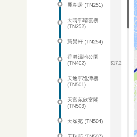
麗湖居 (TN251)
天晴邨晴雲樓
(TN252)
慧景軒 (TN254)
香港濕地公園
(TN402)
$17.2
天逸邨逸潭樓
(TN501)
天富苑欣富閣
(TN503)
天頌苑 (TN504)
天瑞邨 (TN507)