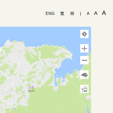
A
A
ENG
繁
簡
|
A