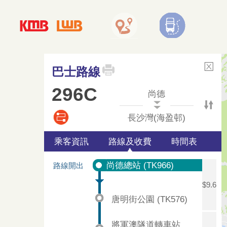
巴士路線
296C
尚德
長沙灣(海盈邨)
乘客資訊
路線及收費
時間表
尚德總站 (TK966)
路線開出
$9.6
唐明街公園 (TK576)
將軍澳隧道轉車站