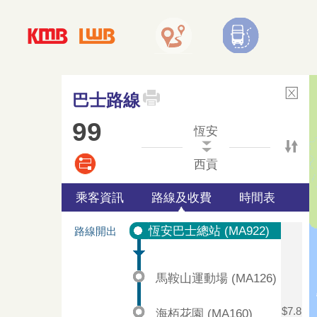
巴士路線
99
恆安
西貢
乘客資訊
路線及收費
時間表
恆安巴士總站 (MA922)
路線開出
馬鞍山運動場 (MA126)
$7.8
海栢花園 (MA160)