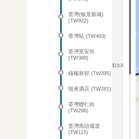
荃灣(愉景新城)
(TW922)
荃灣站 (TW463)
荃灣眾安街
(TW389)
$19.8
綠楊新邨 (TW395)
悅來酒店 (TW281)
荃灣聯仁街
(TW286)
荃灣馬頭壩道
(TW115)