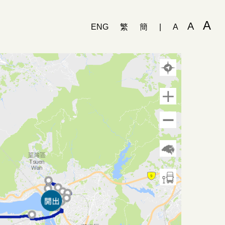
A
A
ENG
繁
簡
|
A