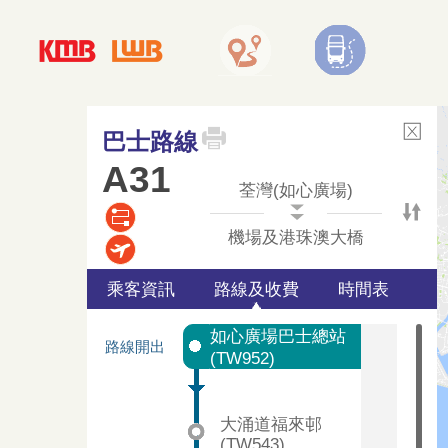
巴士路線
A31
荃灣(如心廣場)
機場及港珠澳大橋
乘客資訊
路線及收費
時間表
如心廣場巴士總站
路線開出
(TW952)
大涌道福來邨
(TW543)