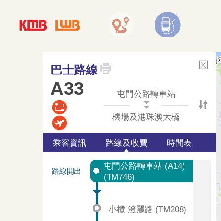
巴士路線
A33
屯門公路轉車站
機場及港珠澳大橋
乘客資訊
路線及收費
時間表
屯門公路轉車站 (A14)
路線開出
(TM746)
小欖 澄麗路 (TM208)