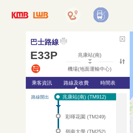
巴士路線
E33P
兆康站(南)
機場(地面運輸中心)
乘客資訊
路線及收費
時間表
兆康站(南) (TM912)
路線開出
彩暉花園 (TM249)
嶺南大學 (TM252)