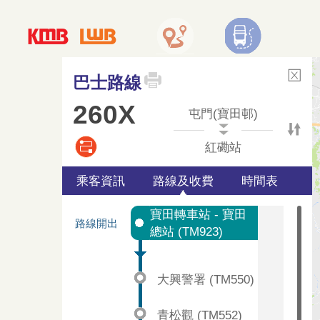
巴士路線
260X
屯門(寶田邨)
紅磡站
乘客資訊
路線及收費
時間表
寶田轉車站 - 寶田
路線開出
總站 (TM923)
大興警署 (TM550)
青松觀 (TM552)