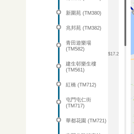
新圍苑 (TM380)
兆邦苑 (TM382)
青田遊樂場
(TM582)
$17.2
建生邨樂生樓
(TM561)
紅橋 (TM712)
屯門屯仁街
(TM717)
華都花園 (TM721)