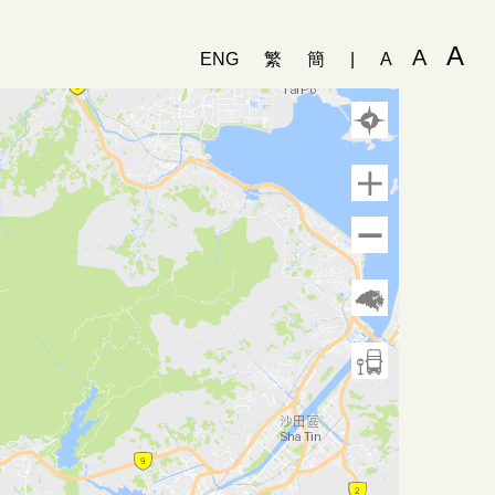
A
A
ENG
繁
簡
|
A