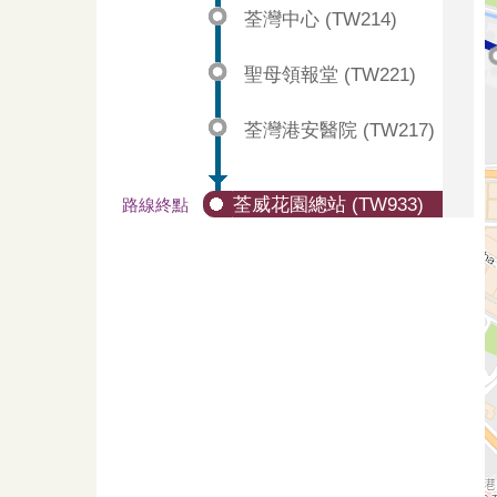
荃灣中心 (TW214)
聖母領報堂 (TW221)
荃灣港安醫院 (TW217)
荃威花園總站 (TW933)
路線終點