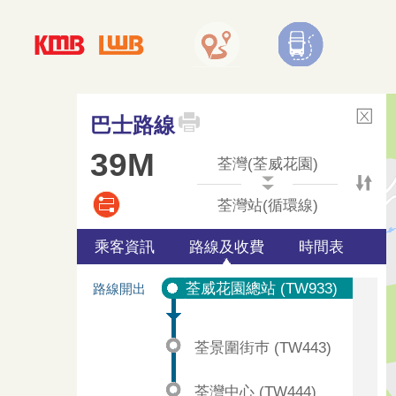
巴士路線
39M
荃灣(荃威花園)
荃灣站(循環線)
乘客資訊
路線及收費
時間表
荃威花園總站 (TW933)
路線開出
荃景圍街巿 (TW443)
荃灣中心 (TW444)