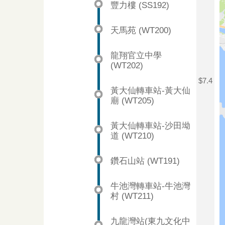
豐力樓 (SS192)
天馬苑 (WT200)
龍翔官立中學
(WT202)
$7.4
黃大仙轉車站-黃大仙
廟 (WT205)
黃大仙轉車站-沙田坳
道 (WT210)
鑽石山站 (WT191)
牛池灣轉車站-牛池灣
村 (WT211)
九龍灣站(東九文化中