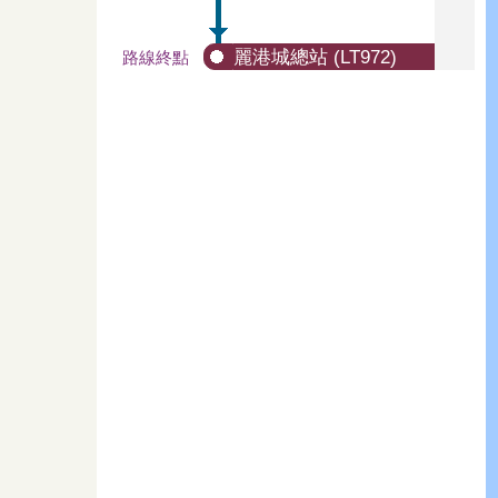
麗港城總站 (LT972)
路線終點