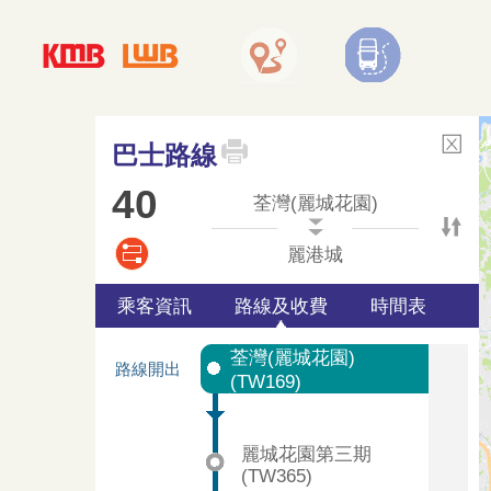
巴士路線
40
荃灣(麗城花園)
麗港城
乘客資訊
路線及收費
時間表
荃灣(麗城花園)
路線開出
(TW169)
麗城花園第三期
(TW365)