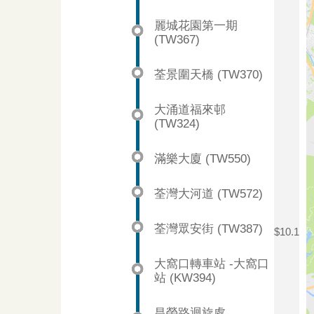
麗城花園第一期
(TW367)
荃景圍天橋 (TW370)
大涌道福來邨
(TW324)
滿樂大廈 (TW550)
荃灣大河道 (TW572)
荃灣眾安街 (TW387)
$10.1
大窩口轉車站 -大窩口
站 (KW394)
昌榮路迴旋處