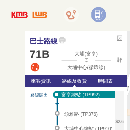
巴士路線
71B
大埔(富亨)
大埔中心(循環線)
乘客資訊
路線及收費
時間表
富亨總站 (TP992)
路線開出
頌雅路 (TP376)
$2.6
大埔中心總站 (TP910)