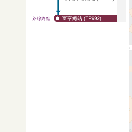
富亨總站 (TP992)
路線終點