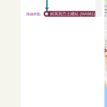
錦英苑巴士總站 (MA961)
路線終點