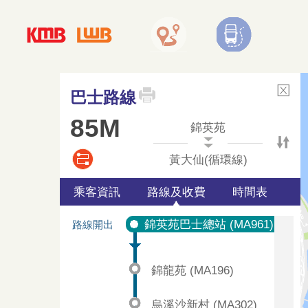
巴士路線
85M
錦英苑
黃大仙(循環線)
乘客資訊
路線及收費
時間表
錦英苑巴士總站 (MA961)
路線開出
錦龍苑 (MA196)
烏溪沙新村 (MA302)