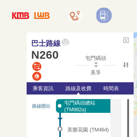
巴士路線
N260
屯門碼頭
美孚
乘客資訊
路線及收費
時間表
屯門碼頭總站
路線開出
(TM882a)
美樂花園 (TM464)